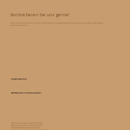
Kontaktieren Sie uns gerne!
Melden Sie sich, falls Sie Fragen zu einem Projekt haben, ein Angebot brauchen oder einfach nur unsere Meinung benötigen.
Wir freuen uns auf Sie.
Ansprechpartner:
Matthias Koch (Schreinermeister)
Telefonnummer (Mobil): +49 (0) 171 26 84 903
Telefonnummer (Büro): +49 (0) 9187 92 18 03
E-Mail:
info@vollholzschreinerei-koch.de