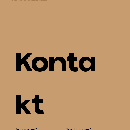
Adresse: An der Alten Ziegelhütte 11 a, 90518 Altdorf
Konta
kt
Vorname
*
Nachname
*